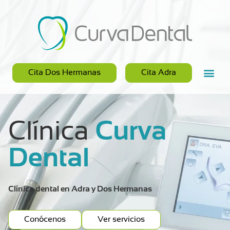
Cita Dos Hermanas
Cita Adra
Clínica
Curva
Dental
Clínica dental en Adra y Dos Hermanas
Conócenos
Ver servicios