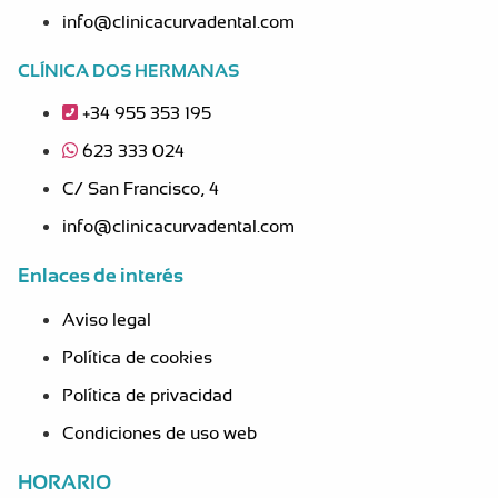
s en 
mu
info@clinicacurvadental.com
cualq
bu
uier 
, la 
CLÍNICA DOS HERMANAS
detall
re
+34 955 353 195
e y 
ien
muy 
a t
623 333 024
pocas 
el 
C/ San Francisco, 4
veces 
mu
tiene 
o.
info@clinicacurvadental.com
retras
Enlaces de interés
o,que 
para 
Aviso legal
client
Política de cookies
es 
como 
Política de privacidad
yo 
Condiciones de uso web
con 
poco 
HORARIO
marge